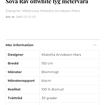
Sova Räv offwhite tyg metervara
Designer, Metervara, Mialotta Arvidsson-Mars
Art. nr
: 2860-01-01-05
Mer information
Designer
Mialotta Arvidsson Mars
Bredd
150 cm
Mönster
Blommigt
Mönsterrapport
64cm
Kvalitet
100 % Bomull
Tvättråd
30 grader