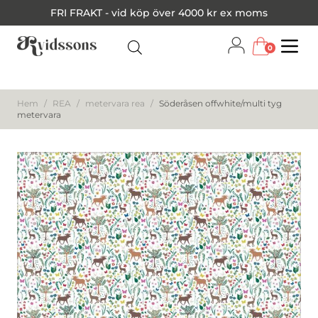
FRI FRAKT - vid köp över 4000 kr ex moms
0
Menu
Hem
/
REA
/
metervara rea
/
Söderåsen offwhite/multi tyg
metervara