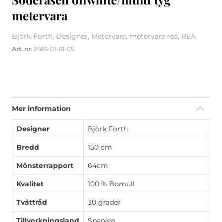
metervara
Björk-Forth, Designer, Metervara, metervara rea, REA
Art. nr
: 2666-01-01-05
Mer information
Designer
Björk Forth
Bredd
150 cm
Mönsterrapport
64cm
Kvalitet
100 % Bomull
Tvättråd
30 grader
Tillverkningsland
Spanien