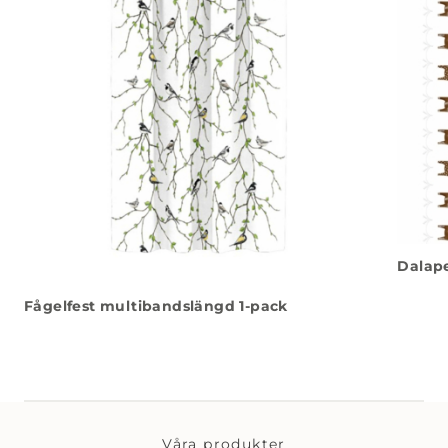
Dalape
Fågelfest multibandslängd 1-pack
Våra produkter