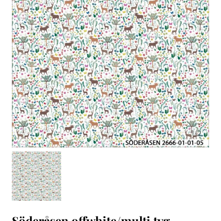
1
/
2
Söderåsen offwhite/multi tyg