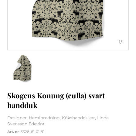
1
/
1
Skogens Konung (culla) svart
handduk
Designer, Heminredning, Kökshanddukar, Linda
Svensson Edevint
Art. nr
: 3328-61-01-91