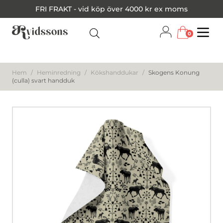
FRI FRAKT - vid köp över 4000 kr ex moms
0
Menu
Hem
/
Heminredning
/
Kökshanddukar
/
Skogens Konung
(culla) svart handduk