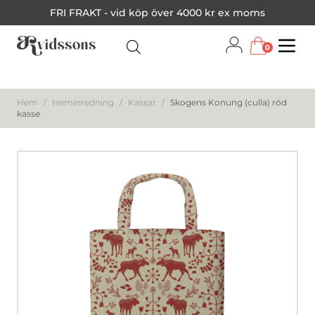
FRI FRAKT - vid köp över 4000 kr ex moms
0
Menu
Hem
/
Heminredning
/
Kassar
/
Skogens Konung (culla) röd
kasse