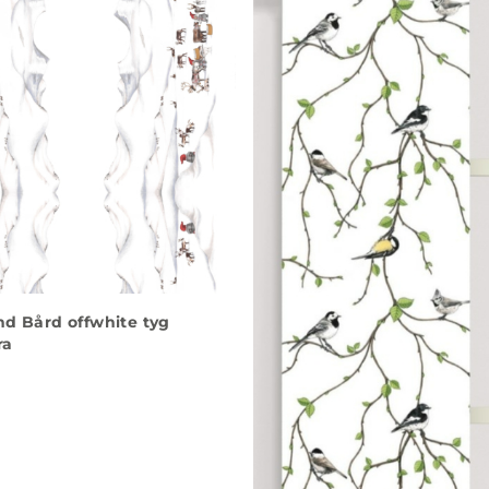
d Bård offwhite tyg
ra