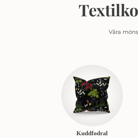
Textilk
Våra mönst
Kuddfodral