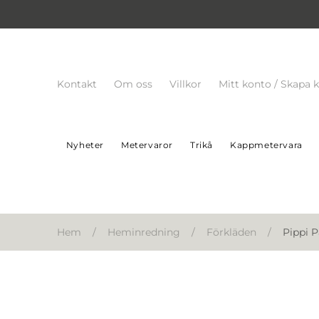
Kontakt
Om oss
Villkor
Mitt konto / Skapa 
Nyheter
Metervaror
Trikå
Kappmetervara
Hem
/
Heminredning
/
Förkläden
/
Pippi P