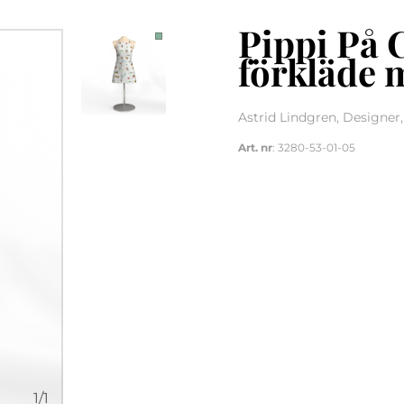
Pippi På 
förkläde 
Astrid Lindgren, Designer
Art. nr
: 3280-53-01-05
1
/
1