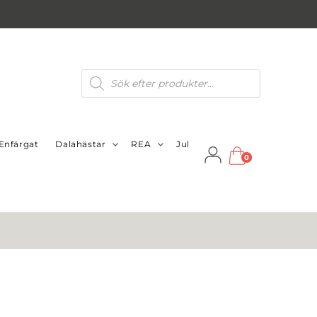
Produktsökning
Enfärgat
Dalahästar
REA
Jul
0