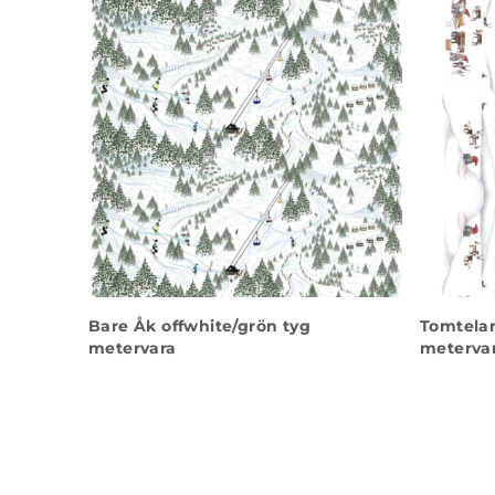
Bare Åk offwhite/grön tyg
Tomtelan
metervara
meterva