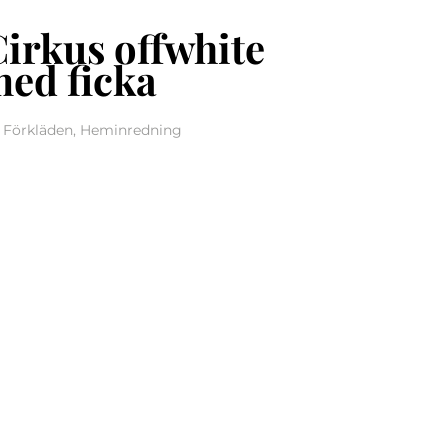
Cirkus offwhite
med ficka
, Förkläden, Heminredning