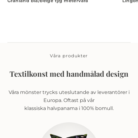
Granland blå/beige tyg metervara
Lingon
Våra produkter
Textilkonst med handmålad design
Våra mönster trycks uteslutande av leverantörer i
Europa. Oftast på vår
klassiska halvpanama i 100% bomull.