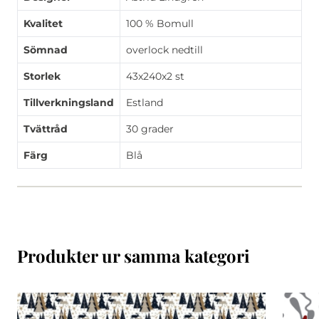
Kvalitet
100 % Bomull
Sömnad
overlock nedtill
Storlek
43x240x2 st
Tillverkningsland
Estland
Tvättråd
30 grader
Färg
Blå
Produkter ur samma kategori