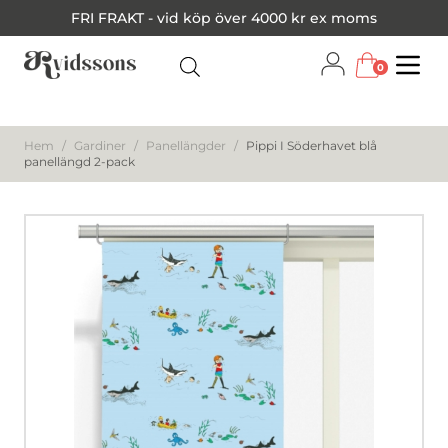
FRI FRAKT - vid köp över 4000 kr ex moms
0
Menu
Hem
/
Gardiner
/
Panellängder
/
Pippi I Söderhavet blå
panellängd 2-pack