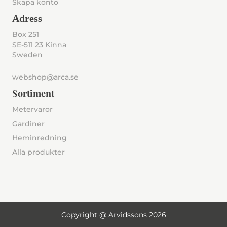
Skapa konto
Adress
Box 251
SE-511 23 Kinna
Sweden
webshop@arca.se
Sortiment
Metervaror
Gardiner
Heminredning
Alla produkter
Copyright @ Arvidssons 2026