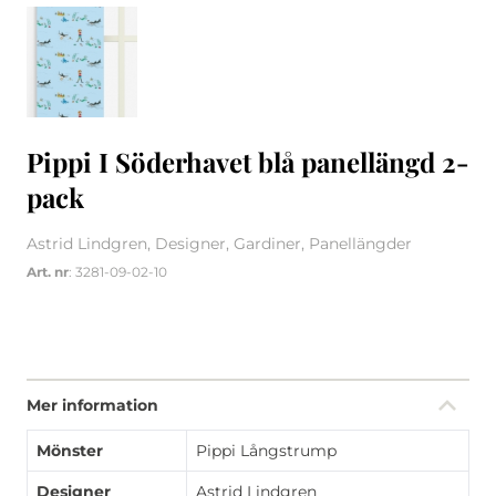
Pippi I Söderhavet blå panellängd 2-
pack
Astrid Lindgren, Designer, Gardiner, Panellängder
Art. nr
: 3281-09-02-10
Mer information
Mönster
Pippi Långstrump
Designer
Astrid Lindgren