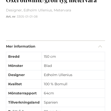
Designer, Edholm Ullenius, Metervara
Art. nr
: 3305-01-01-08
Mer information
Bredd
150 cm
Mönster
Blad
Designer
Edholm Ullenius
Kvalitet
100 % Bomull
Mönsterrapport
64cm
Tillverkningsland
Spanien