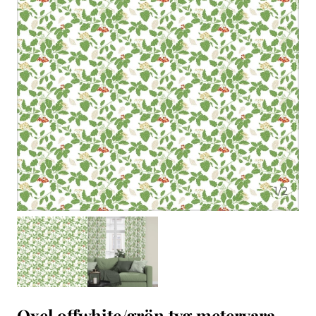
1
/
2
Oxel offwhite/grön tyg metervara