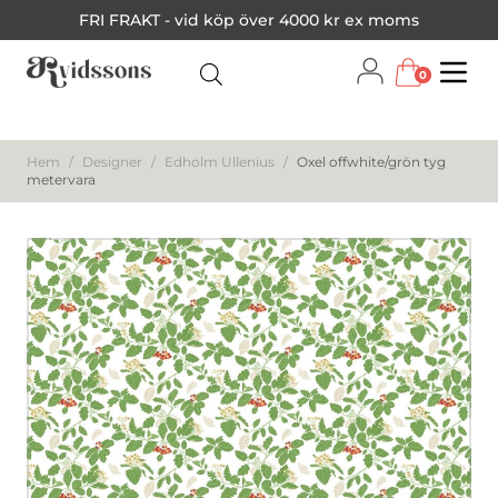
FRI FRAKT - vid köp över 4000 kr ex moms
0
Menu
Hem
/
Designer
/
Edholm Ullenius
/
Oxel offwhite/grön tyg
metervara