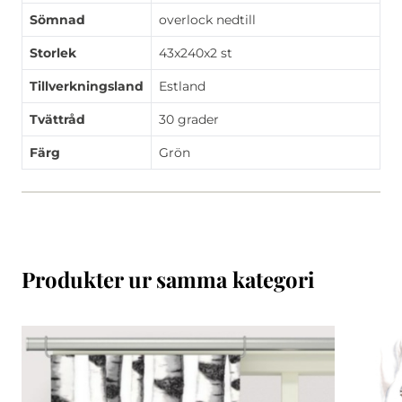
Sömnad
overlock nedtill
Storlek
43x240x2 st
Tillverkningsland
Estland
Tvättråd
30 grader
Färg
Grön
Produkter ur samma kategori