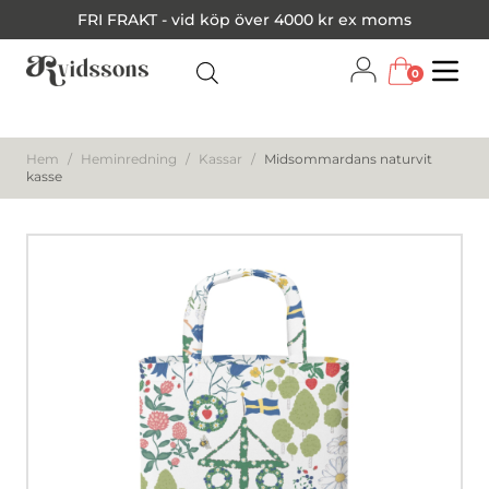
FRI FRAKT - vid köp över 4000 kr ex moms
0
Menu
Hem
/
Heminredning
/
Kassar
/
Midsommardans naturvit
kasse