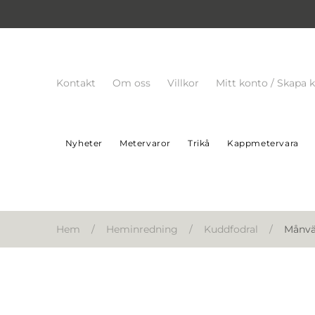
Kontakt
Om oss
Villkor
Mitt konto / Skapa 
Nyheter
Metervaror
Trikå
Kappmetervara
Hem
/
Heminredning
/
Kuddfodral
/
Månvä