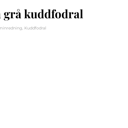
 grå kuddfodral
eminredning, Kuddfodral