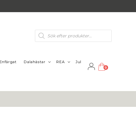
Produktsökning
Enfärgat
Dalahästar
REA
Jul
0