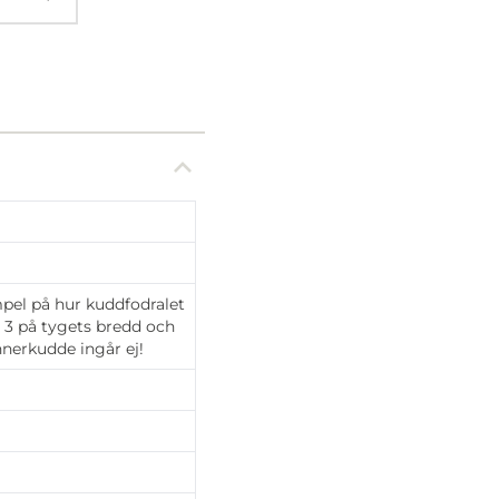
mpel på hur kuddfodralet
s 3 på tygets bredd och
Innerkudde ingår ej!