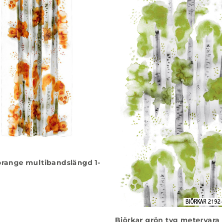
orange multibandslängd 1-
Björkar grön tyg metervara