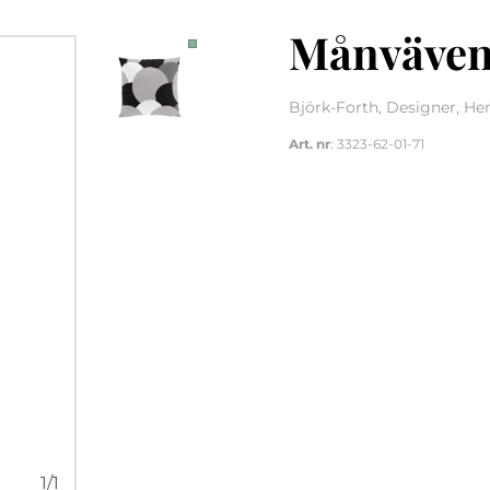
Månväven
Björk-Forth, Designer, H
Art. nr
: 3323-62-01-71
1
/
1