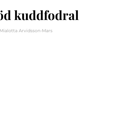
öd kuddfodral
 Mialotta Arvidsson-Mars