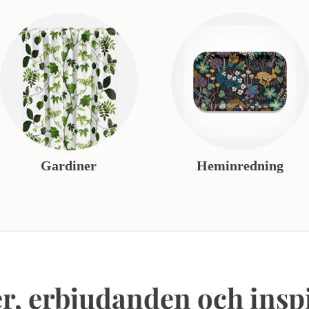
Gardiner
Heminredning
r, erbjudanden och insp