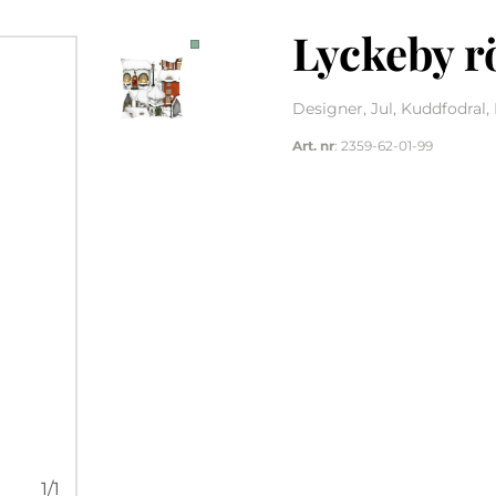
Lyckeby r
Designer, Jul, Kuddfodral,
Art. nr
: 2359-62-01-99
1
/
1