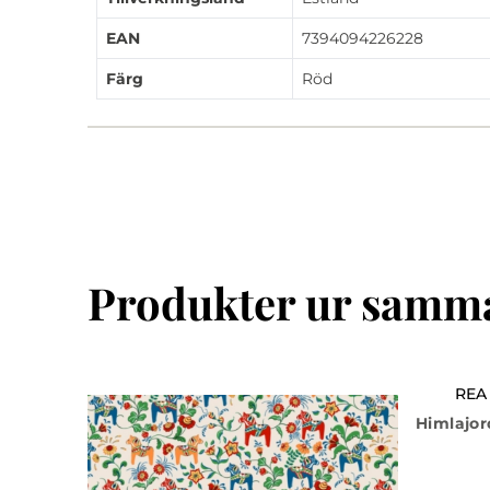
EAN
7394094226228
Färg
Röd
Produkter ur samma
REA
Himlajor