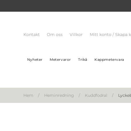
Kontakt
Om oss
Villkor
Mitt konto / Skapa 
Nyheter
Metervaror
Trikå
Kappmetervara
Hem
/
Heminredning
/
Kuddfodral
/
Lycke