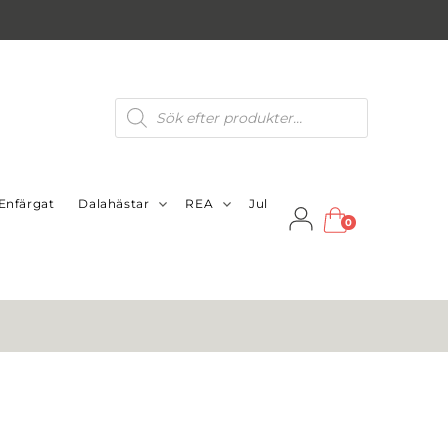
Produktsökning
Enfärgat
Dalahästar
REA
Jul
0