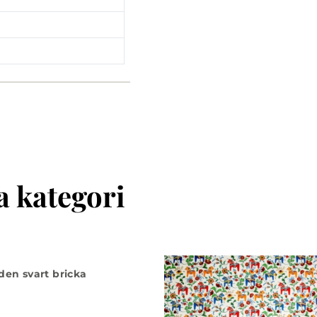
 kategori
den svart bricka