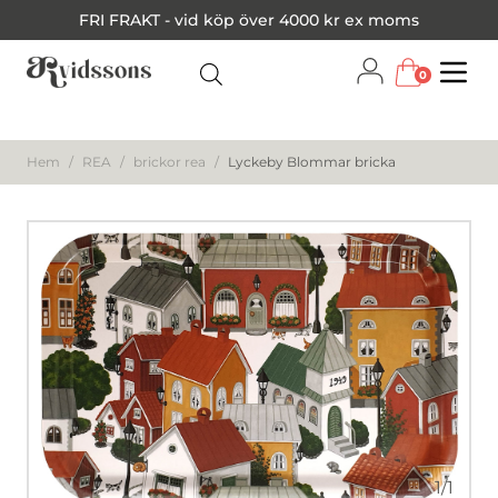
FRI FRAKT - vid köp över 4000 kr ex moms
0
Menu
Hem
/
REA
/
brickor rea
/
Lyckeby Blommar bricka
1
/
1