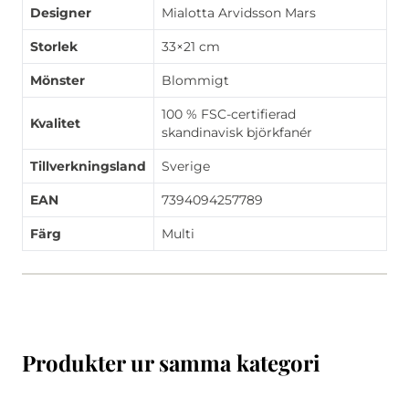
Designer
Mialotta Arvidsson Mars
Storlek
33×21 cm
Mönster
Blommigt
100 % FSC-certifierad
Kvalitet
skandinavisk björkfanér
Tillverkningsland
Sverige
EAN
7394094257789
Färg
Multi
Produkter ur samma kategori