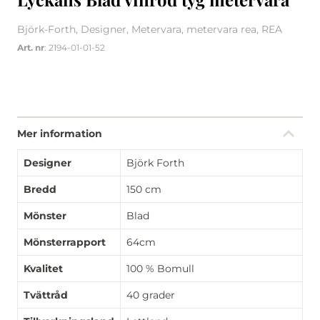
Björk-Forth, Designer, Metervara, metervara rea, REA
Art. nr
: 2194-01-01-52
Mer information
Designer
Björk Forth
Bredd
150 cm
Mönster
Blad
Mönsterrapport
64cm
Kvalitet
100 % Bomull
Tvättråd
40 grader