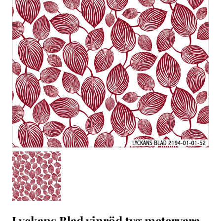
1
/
2
Lyckans Blad vinröd tyg metervara