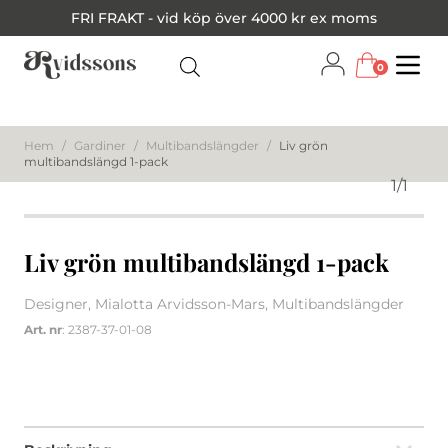
FRI FRAKT - vid köp över 4000 kr ex moms
0
Menu
Hem
/
Gardiner
/
Multibandslängder
/
Liv grön
multibandslängd 1-pack
1
/
1
Liv grön multibandslängd 1-pack
Designer, Mialotta Arvidsson-Mars, Multibandslängder
Art. nr
: 2387-37-01-08