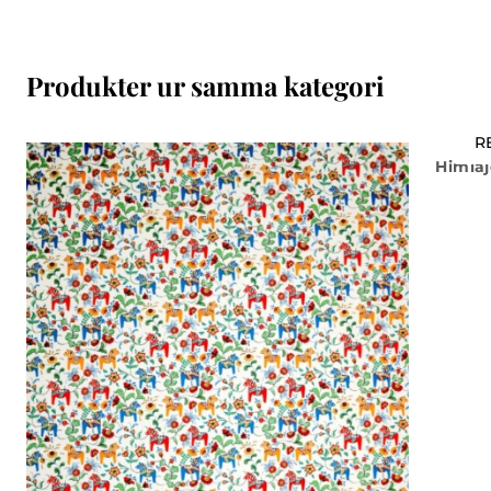
Produkter ur samma kategori
R
Himlaj