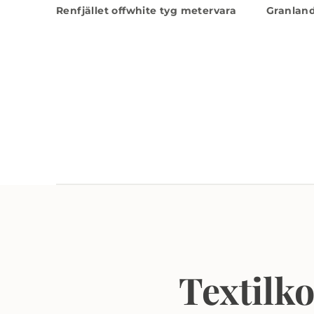
Renfjället offwhite tyg metervara
Granland
Textilk