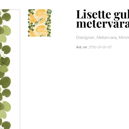
Lisette gu
metervar
Designer, Metervara, Min
Art. nr
: 2710-01-01-07