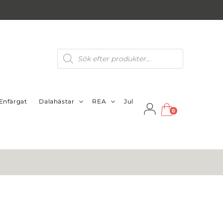
Produktsökning
Enfärgat
Dalahästar
REA
Jul
0