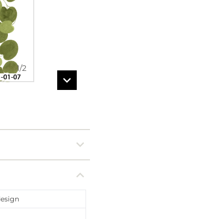
1
/
2
esign