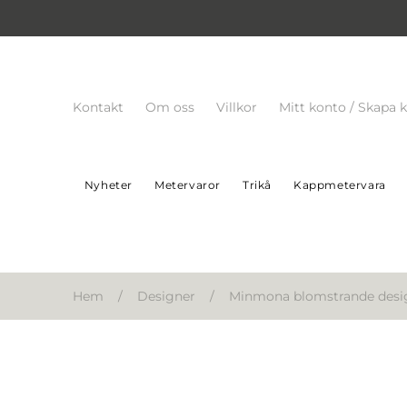
Kontakt
Om oss
Villkor
Mitt konto / Skapa 
Nyheter
Metervaror
Trikå
Kappmetervara
Hem
/
Designer
/
Minmona blomstrande desi