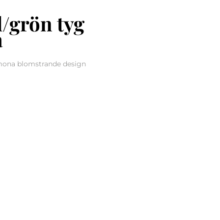
l/grön tyg
a
mona blomstrande design