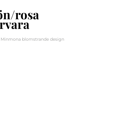
rön/rosa
rvara
, Minmona blomstrande design