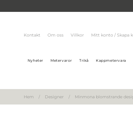
Kontakt
Om oss
Villkor
Mitt konto / Skapa 
Nyheter
Metervaror
Trikå
Kappmetervara
Hem
/
Designer
/
Minmona blomstrande desi