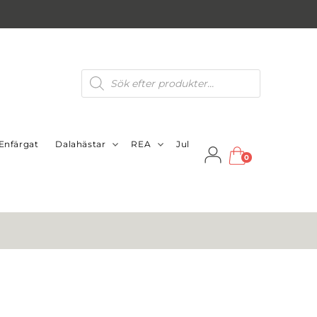
Produktsökning
Enfärgat
Dalahästar
REA
Jul
0