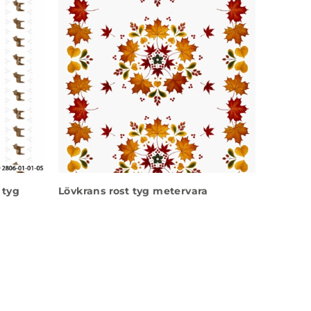
 tyg
Lövkrans rost tyg metervara