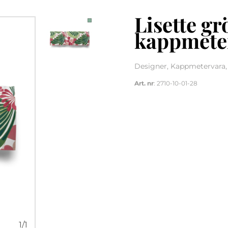
Lisette g
kappmete
Designer, Kappmetervara
Art. nr
: 2710-10-01-28
1
/
1