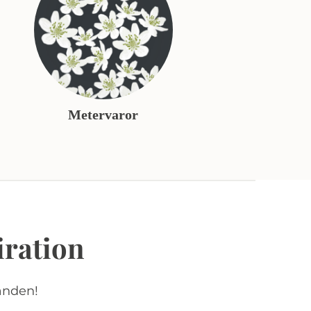
Metervaror
iration
anden!