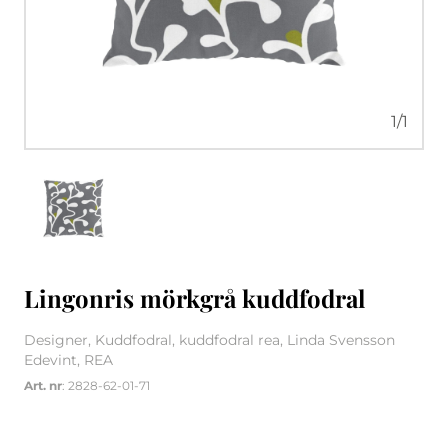
1
/
1
Lingonris mörkgrå kuddfodral
Designer, Kuddfodral, kuddfodral rea, Linda Svensson
Edevint, REA
Art. nr
: 2828-62-01-71