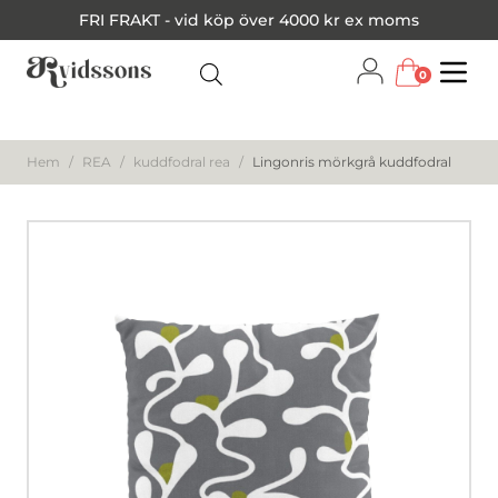
FRI FRAKT - vid köp över 4000 kr ex moms
0
Menu
Hem
/
REA
/
kuddfodral rea
/
Lingonris mörkgrå kuddfodral