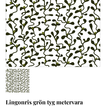
1
/
2
Lingonris grön tyg metervara