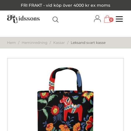
FRI FRAKT - vid köp över 4000 kr ex moms
0
Menu
Hem
/
Heminredning
/
Kassar
/
Leksand svart kasse