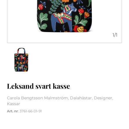
1
/
1
Leksand svart kasse
Carola Bengtsson Malmström, Dalahästar, Designer,
Kassar
Art. nr
: 3761-66-01-91