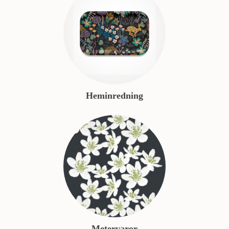
Heminredning
Metervaror