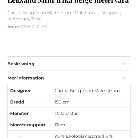
Carola Bengtsson Malmström, Dalahästar, Designer,
Metervara, Trikå
Art. nr
: 2388-01-01-05
Beskrivning
Mer information
Designer
Carola Bengtsson Malmström
Bredd
150 cm
Mönster
Dalahästar
Mönsterrapport
17cm
95 % Ekologisk Bomull 5 %