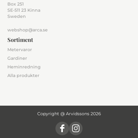
Box 251
SE-511 23 Kinna
Sweden
webshop@arca.se
Sortiment
Metervaror
Gardiner
Heminredning
Alla produkter
Copyright @ Arvidssons 2026