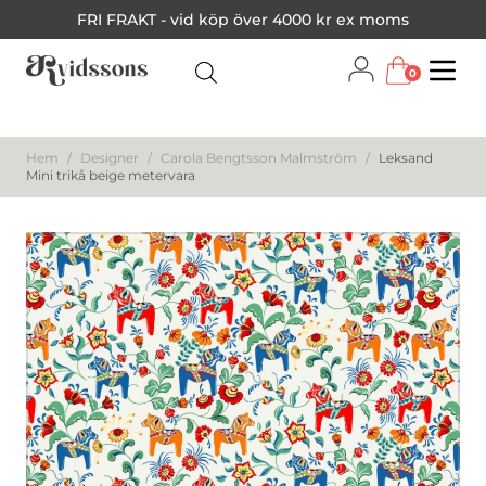
FRI FRAKT - vid köp över 4000 kr ex moms
0
Menu
Hem
/
Designer
/
Carola Bengtsson Malmström
/
Leksand
Mini trikå beige metervara