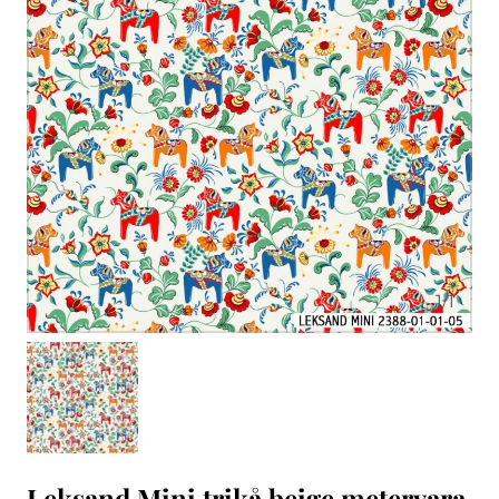
1
/
1
Leksand Mini trikå beige metervara