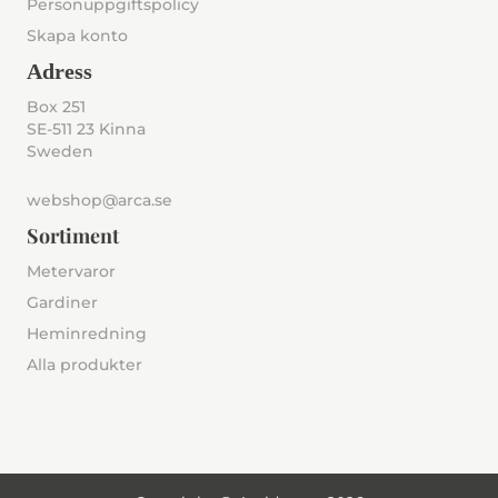
Personuppgiftspolicy
Skapa konto
Adress
Box 251
SE-511 23 Kinna
Sweden
webshop@arca.se
Sortiment
Metervaror
Gardiner
Heminredning
Alla produkter