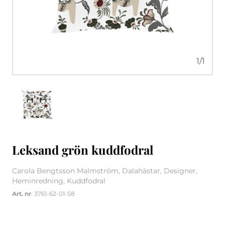
1
/
1
Leksand grön kuddfodral
Carola Bengtsson Malmström, Dalahästar, Designer,
Heminredning, Kuddfodral
Art. nr
: 3761-62-01-58