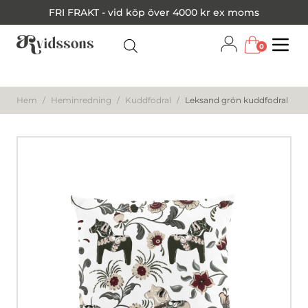
FRI FRAKT - vid köp över 4000 kr ex moms
0
Menu
Hem
/
Heminredning
/
Kuddfodral
/
Leksand grön kuddfodral