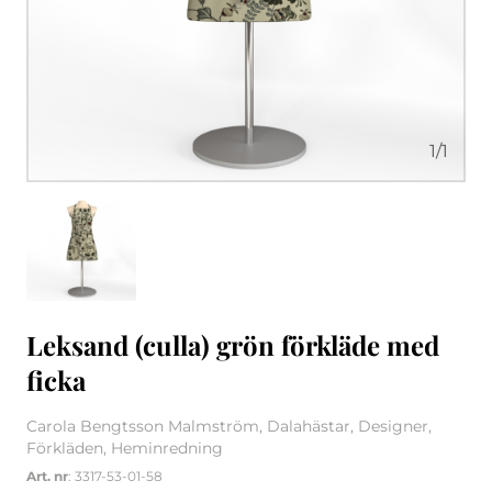
1
/
1
Leksand (culla) grön förkläde med
ficka
Carola Bengtsson Malmström, Dalahästar, Designer,
Förkläden, Heminredning
Art. nr
: 3317-53-01-58