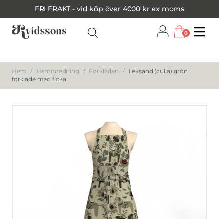
FRI FRAKT - vid köp över 4000 kr ex moms
0
Menu
Hem
/
Heminredning
/
Förkläden
/
Leksand (culla) grön
förkläde med ficka