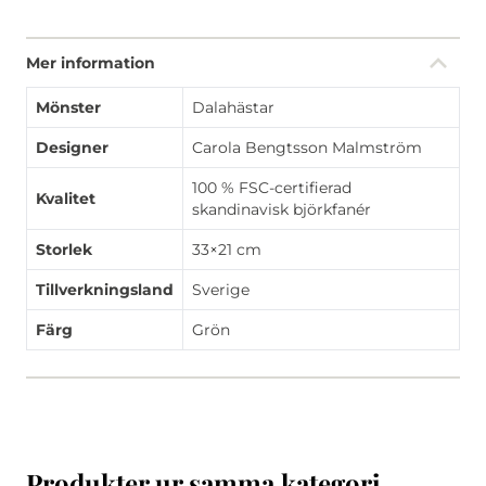
Mer information
Mönster
Dalahästar
Designer
Carola Bengtsson Malmström
100 % FSC-certifierad
Kvalitet
skandinavisk björkfanér
Storlek
33×21 cm
Tillverkningsland
Sverige
Färg
Grön
Produkter ur samma kategori