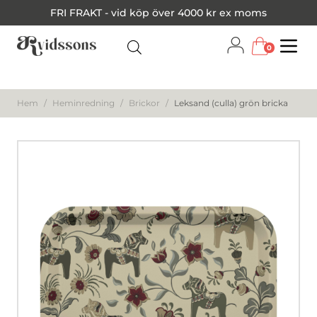
FRI FRAKT - vid köp över 4000 kr ex moms
0
Menu
Hem
/
Heminredning
/
Brickor
/
Leksand (culla) grön bricka