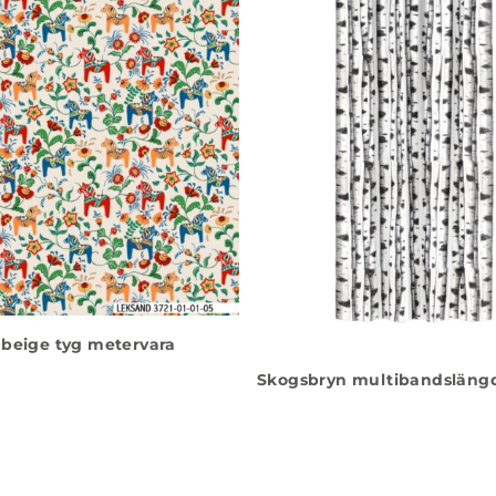
beige tyg metervara
Skogsbryn multibandslängd