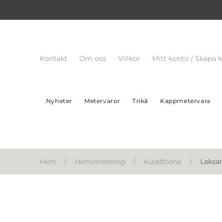
Kontakt
Om oss
Villkor
Mitt konto / Skapa 
Nyheter
Metervaror
Trikå
Kappmetervara
Hem
/
Heminredning
/
Kuddfodral
/
Leksa