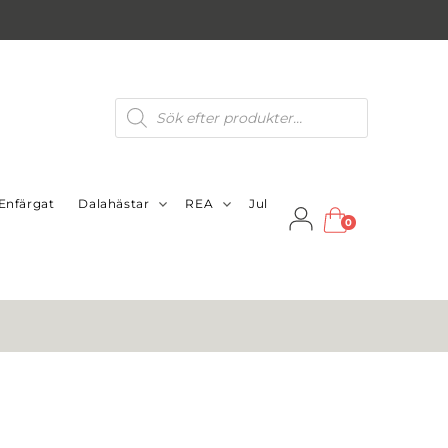
Produktsökning
Enfärgat
Dalahästar
REA
Jul
0