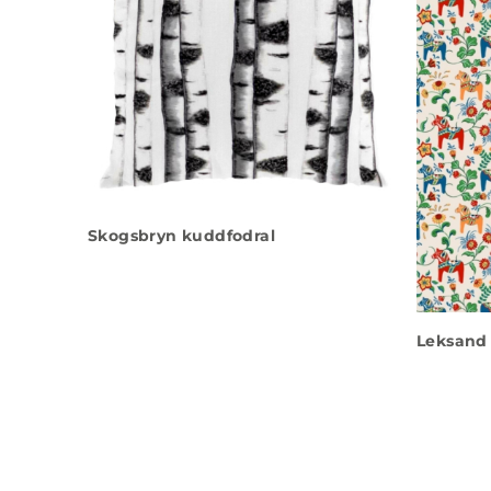
Skogsbryn kuddfodral
Leksand 