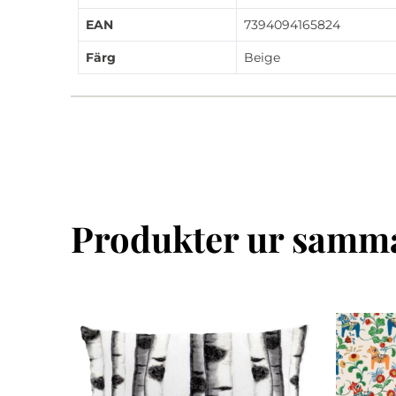
EAN
7394094165824
Färg
Beige
Produkter ur samma