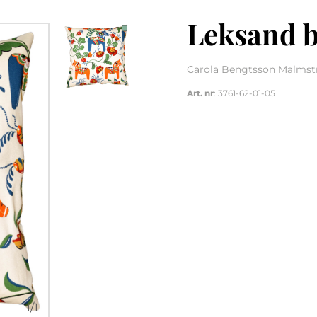
Leksand b
Carola Bengtsson Malmstr
Art. nr
: 3761-62-01-05
1
/
1