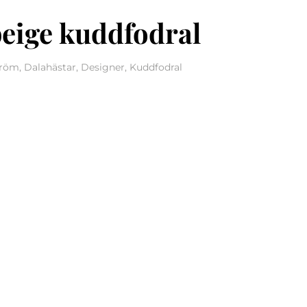
eige kuddfodral
öm, Dalahästar, Designer, Kuddfodral