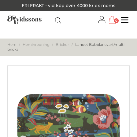
FRI FRAKT - vid köp över 4000 kr ex moms
0
Menu
Hem
/
Heminredning
/
Brickor
/
Landet Bubblar svart/multi
bricka