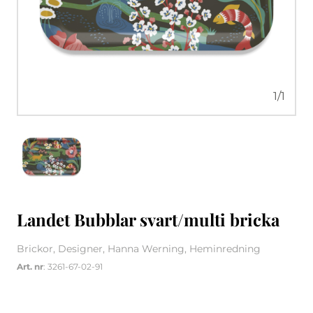
1
/
1
Landet Bubblar svart/multi bricka
Brickor, Designer, Hanna Werning, Heminredning
Art. nr
: 3261-67-02-91