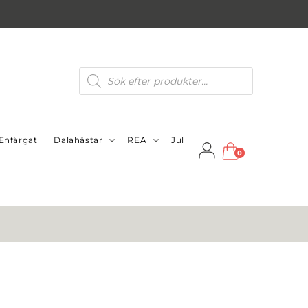
Produktsökning
Enfärgat
Dalahästar
REA
Jul
0