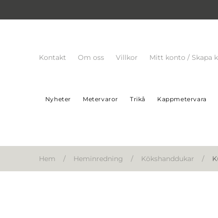
Kontakt
Om oss
Villkor
Mitt konto / Skapa 
Nyheter
Metervaror
Trikå
Kappmetervara
Hem
/
Heminredning
/
Kökshanddukar
/
K