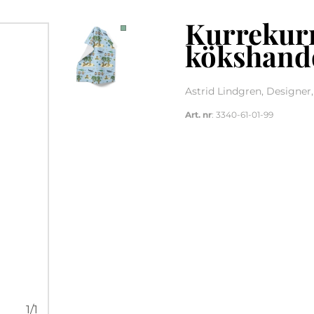
Kurrekurr
kökshand
Astrid Lindgren, Designe
Art. nr
: 3340-61-01-99
1
/
1