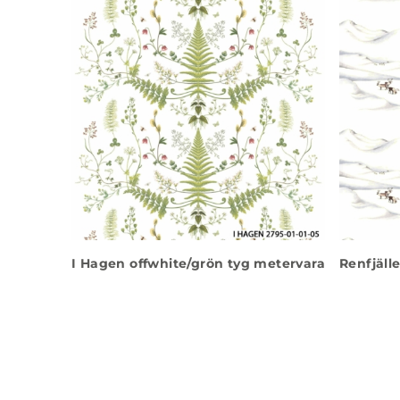
I Hagen offwhite/grön tyg metervara
Renfjäll