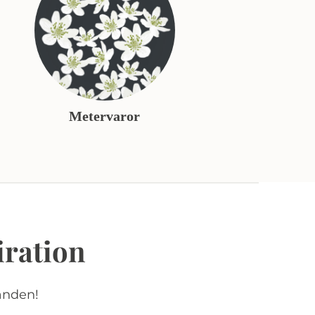
Metervaror
iration
anden!