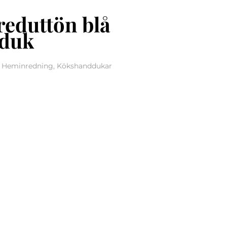
eduttön blå
duk
r, Heminredning, Kökshanddukar