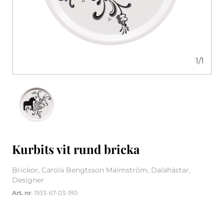
1
/
1
Kurbits vit rund bricka
Brickor, Carola Bengtsson Malmström, Dalahästar,
Designer
Art. nr
: 1933-67-03-910