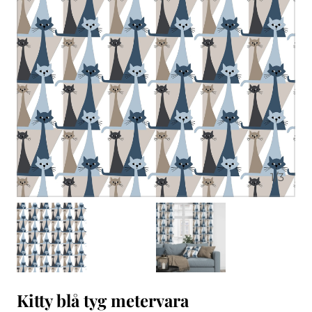
1
/
3
Kitty blå tyg metervara