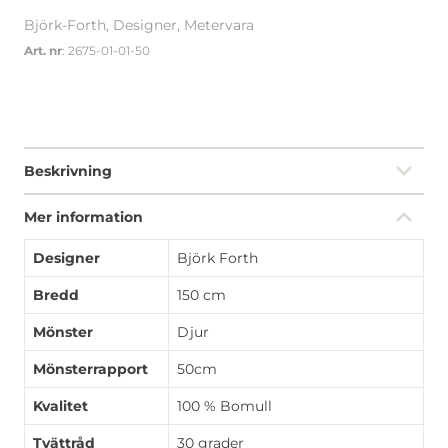
Björk-Forth, Designer, Metervara
Art. nr
: 2675-01-01-50
Beskrivning
Mer information
Designer
Björk Forth
Bredd
150 cm
Mönster
Djur
Mönsterrapport
50cm
Kvalitet
100 % Bomull
Tvättråd
30 grader