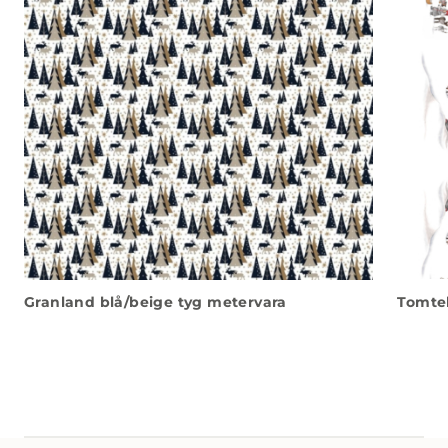
Granland blå/beige tyg metervara
Tomtel