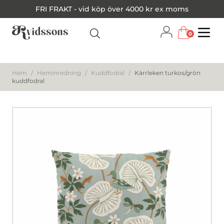
FRI FRAKT - vid köp över 4000 kr ex moms
0
Menu
Hem
/
Heminredning
/
Kuddfodral
/
Kärrleken turkos/grön
kuddfodral