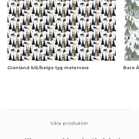
Granland blå/beige tyg metervara
Bare Å
Våra produkter