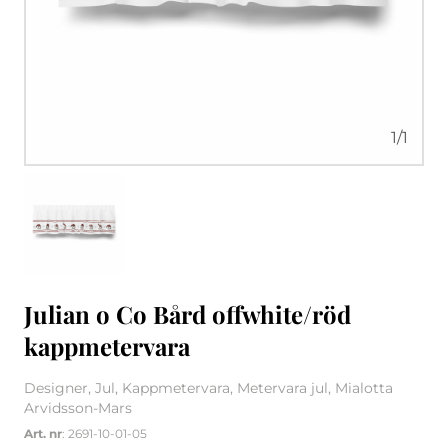
1
/
1
Julian o Co Bård offwhite/röd
kappmetervara
Designer, Jul, Kappmetervara, Metervara jul, Mialotta
Arvidsson-Mars
Art. nr
: 2691-10-01-05