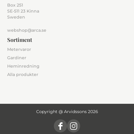
Box 251
SE-511 23 Kinna
Sweden
webshop@arca.se
Sortiment
Metervaror
Gardiner
Heminredning
Alla produkter
Copyright @ Arvidssons 2026