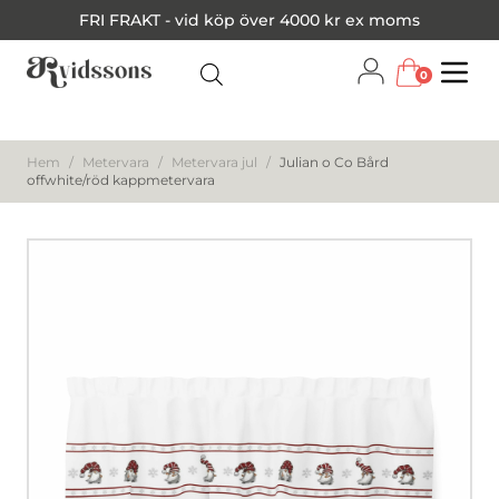
FRI FRAKT - vid köp över 4000 kr ex moms
0
Menu
Hem
/
Metervara
/
Metervara jul
/
Julian o Co Bård
offwhite/röd kappmetervara