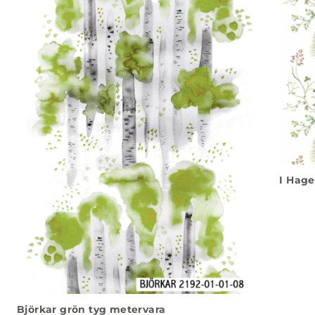
I Hage
Björkar grön tyg metervara