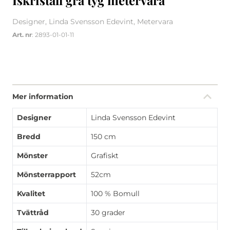
Iskristall grå tyg metervara
Designer, Linda Svensson Edevint, Metervara
Art. nr
: 2893-01-01-11
Mer information
Designer
Linda Svensson Edevint
Bredd
150 cm
Mönster
Grafiskt
Mönsterrapport
52cm
Kvalitet
100 % Bomull
Tvättråd
30 grader