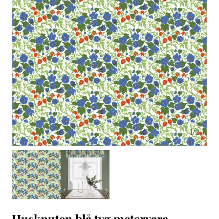
1
/
2
Husknuten blå tyg metervara