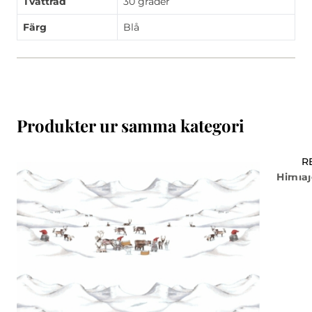
Tvättråd
30 grader
Färg
Blå
Produkter ur samma kategori
R
Himlaj