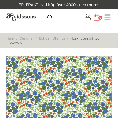
FRI FRAKT - vid köp över 4000 kr ex moms
0
Menu
Hem
/
Designer
/
Edholm Ullenius
/
Husknuten blå tyg
metervara