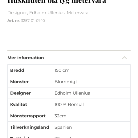
Designer, Edholm Ullenius, Metervara
Art. nr
: 3257-01-01-10
Mer information
Bredd
150 cm
Mönster
Blommigt
Designer
Edholm Ullenius
Kvalitet
100 % Bomull
Mönsterrapport
32cm
Tillverkningsland
Spanien