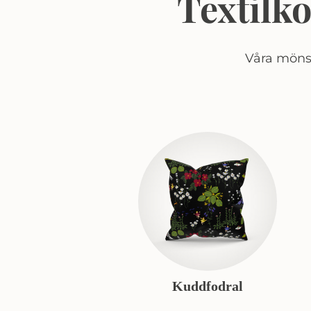
Textilk
Våra mönst
Kuddfodral