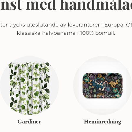
onst med handmåla
er trycks uteslutande av leverantörer i Europa. Of
klassiska halvpanama i 100% bomull.
Gardiner
Heminredning