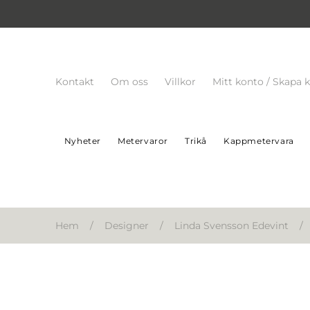
Kontakt
Om oss
Villkor
Mitt konto / Skapa 
Nyheter
Metervaror
Trikå
Kappmetervara
Hem
/
Designer
/
Linda Svensson Edevint
/