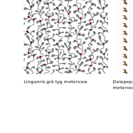
Lingonris grå tyg metervara
Dalapepp
meterva