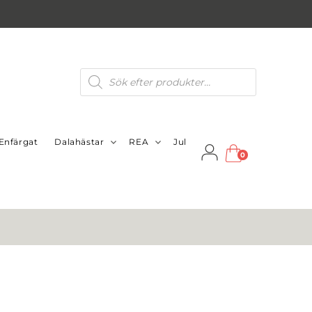
Produktsökning
Enfärgat
Dalahästar
REA
Jul
0