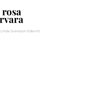
 rosa
rvara
 Linda Svensson Edevint