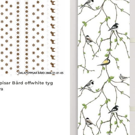
isar Bård offwhite tyg
ra