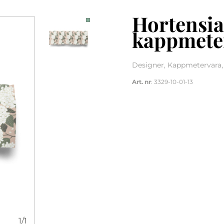
Hortensia
kappmete
Designer, Kappmetervara,
Art. nr
: 3329-10-01-13
1
/
1