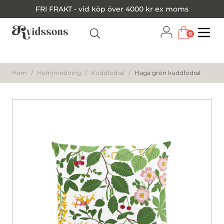
FRI FRAKT - vid köp över 4000 kr ex moms
0
Menu
Hem
/
Heminredning
/
Kuddfodral
/
Haga grön kuddfodral