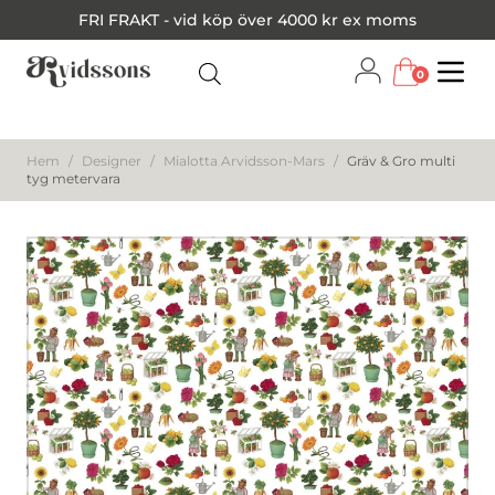
FRI FRAKT - vid köp över 4000 kr ex moms
0
Menu
Hem
/
Designer
/
Mialotta Arvidsson-Mars
/
Gräv & Gro multi
tyg metervara