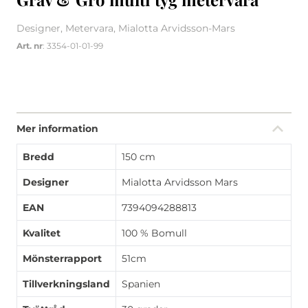
Designer, Metervara, Mialotta Arvidsson-Mars
Art. nr
: 3354-01-01-99
Mer information
Bredd
150 cm
Designer
Mialotta Arvidsson Mars
EAN
7394094288813
Kvalitet
100 % Bomull
Mönsterrapport
51cm
Tillverkningsland
Spanien