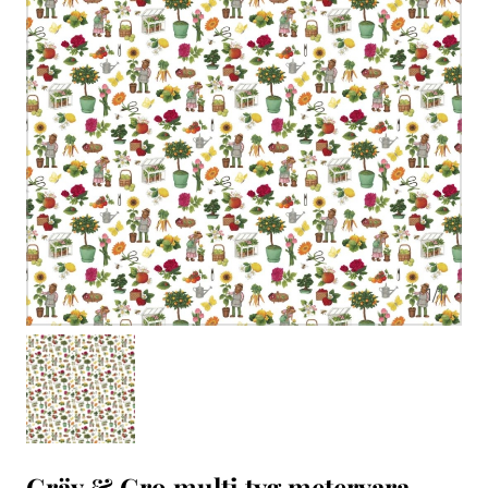
1
/
1
Gräv & Gro multi tyg metervara