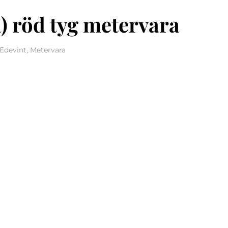
a) röd tyg metervara
Edevint, Metervara