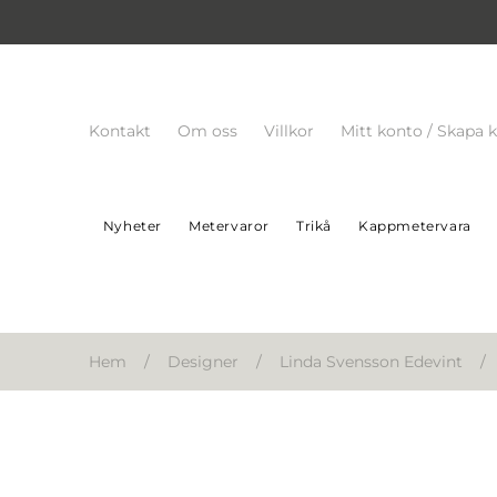
Kontakt
Om oss
Villkor
Mitt konto / Skapa 
Nyheter
Metervaror
Trikå
Kappmetervara
Hem
/
Designer
/
Linda Svensson Edevint
/