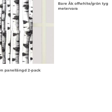
Bare Åk offwhite/grön tyg
metervara
yn panellängd 2-pack