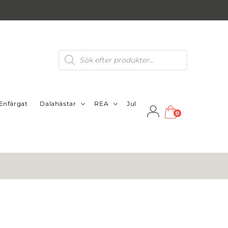
Produktsökning
Enfärgat
Dalahästar
REA
Jul
0