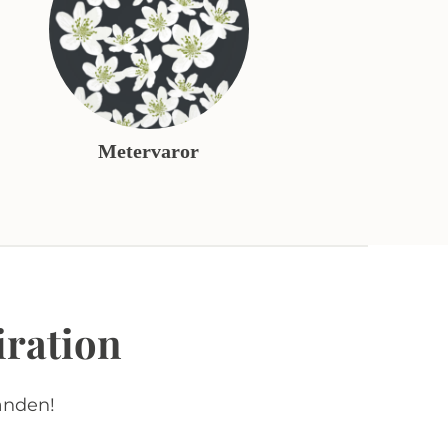
Metervaror
iration
anden!