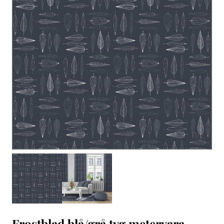
1
/
2
Frostblad blå/grå tyg metervara