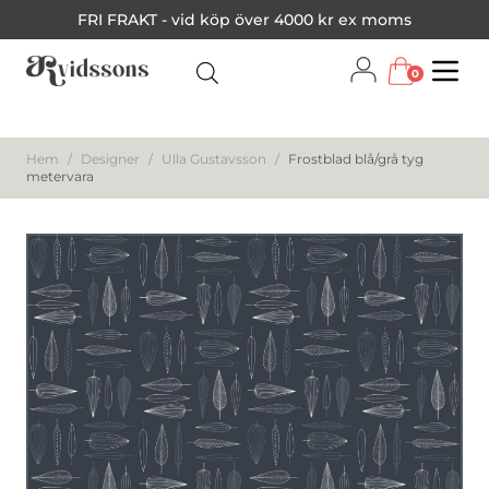
FRI FRAKT - vid köp över 4000 kr ex moms
0
Menu
Hem
/
Designer
/
Ulla Gustavsson
/
Frostblad blå/grå tyg
metervara