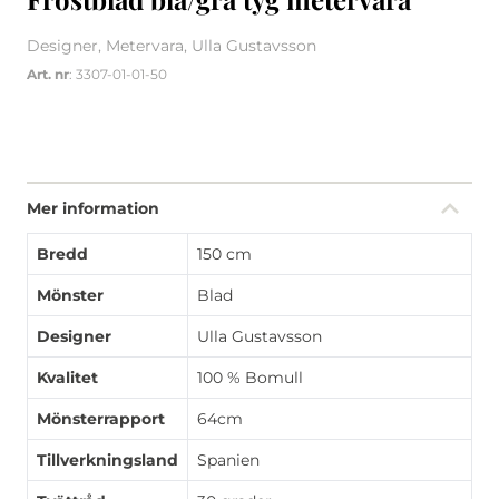
Designer, Metervara, Ulla Gustavsson
Art. nr
: 3307-01-01-50
Mer information
Bredd
150 cm
Mönster
Blad
Designer
Ulla Gustavsson
Kvalitet
100 % Bomull
Mönsterrapport
64cm
Tillverkningsland
Spanien