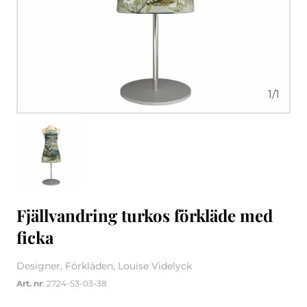
1
/
1
Fjällvandring turkos förkläde med
ficka
Designer, Förkläden, Louise Videlyck
Art. nr
: 2724-53-03-38