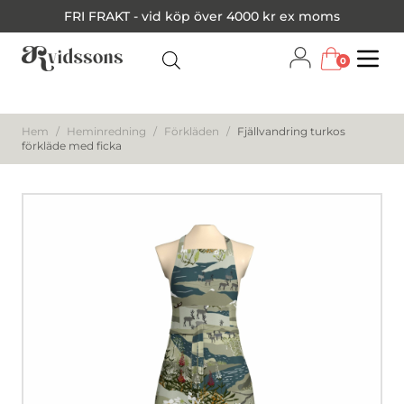
FRI FRAKT - vid köp över 4000 kr ex moms
0
Menu
Hem
/
Heminredning
/
Förkläden
/
Fjällvandring turkos
förkläde med ficka