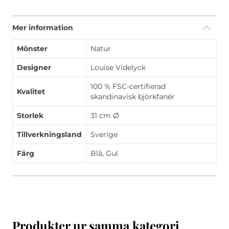
Mer information
Mönster
Natur
Designer
Louise Videlyck
100 % FSC-certifierad
Kvalitet
skandinavisk björkfanér
Storlek
31 cm Ø
Tillverkningsland
Sverige
Färg
Blå, Gul
Produkter ur samma kategori