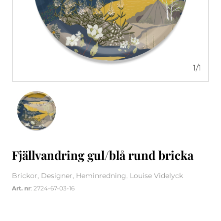
1
/
1
Fjällvandring gul/blå rund bricka
Brickor, Designer, Heminredning, Louise Videlyck
Art. nr
: 2724-67-03-16