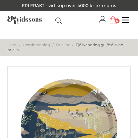
FRI FRAKT - vid köp över 4000 kr ex moms
0
Menu
Hem
/
Heminredning
/
Brickor
/
Fjällvandring gul/blå rund
bricka