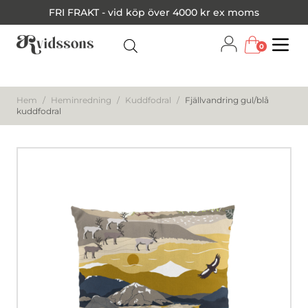
FRI FRAKT - vid köp över 4000 kr ex moms
0
Menu
Hem
/
Heminredning
/
Kuddfodral
/
Fjällvandring gul/blå
kuddfodral