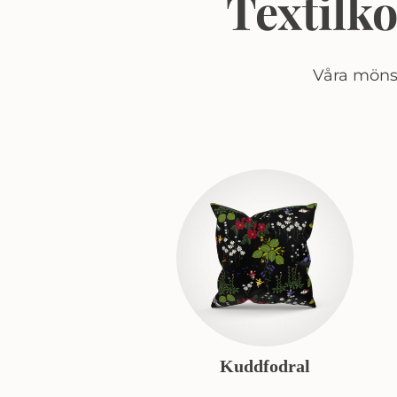
Textilk
Våra mönst
Kuddfodral