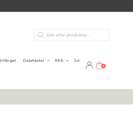
Produktsökning
Enfärgat
Dalahästar
REA
Jul
0