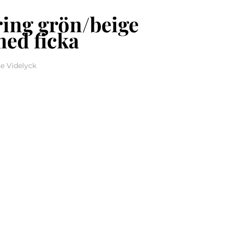
ring grön/beige
med ficka
se Videlyck