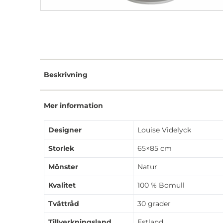
Beskrivning
Mer information
Designer
Louise Videlyck
Storlek
65×85 cm
Mönster
Natur
Kvalitet
100 % Bomull
Tvättråd
30 grader
Tillverkningsland
Estland