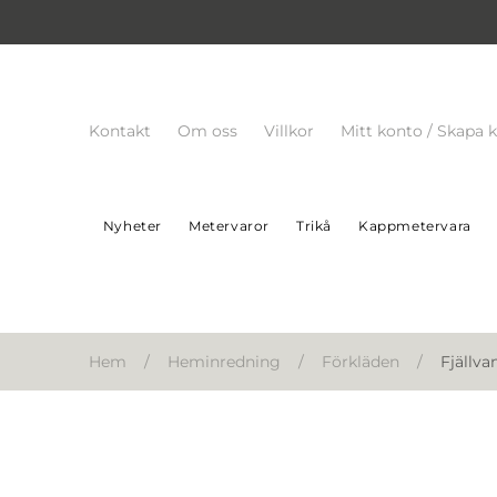
Kontakt
Om oss
Villkor
Mitt konto / Skapa 
Nyheter
Metervaror
Trikå
Kappmetervara
Hem
/
Heminredning
/
Förkläden
/
Fjällva