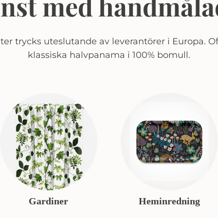
onst med handmåla
er trycks uteslutande av leverantörer i Europa. Of
klassiska halvpanama i 100% bomull.
Gardiner
Heminredning