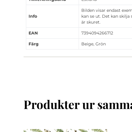
Bilden visar endast exem
Info
kan se ut. Det kan skilja
är skuret.
EAN
7394094266712
Färg
Beige, Grön
Produkter ur samma