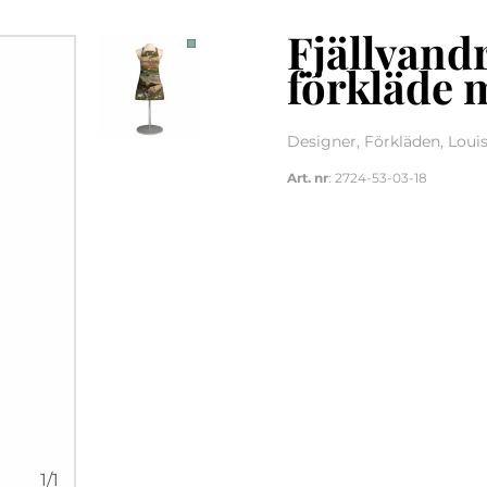
Fjällvand
förkläde 
Designer, Förkläden, Loui
Art. nr
: 2724-53-03-18
1
/
1