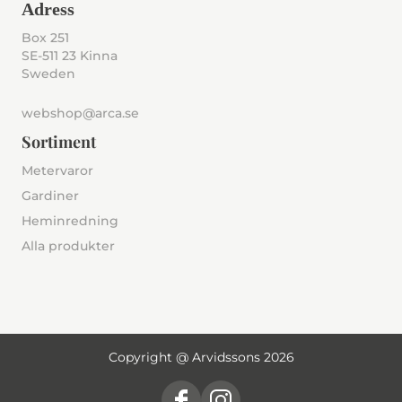
Adress
Box 251
SE-511 23 Kinna
Sweden
webshop@arca.se
Sortiment
Metervaror
Gardiner
Heminredning
Alla produkter
Copyright @ Arvidssons 2026