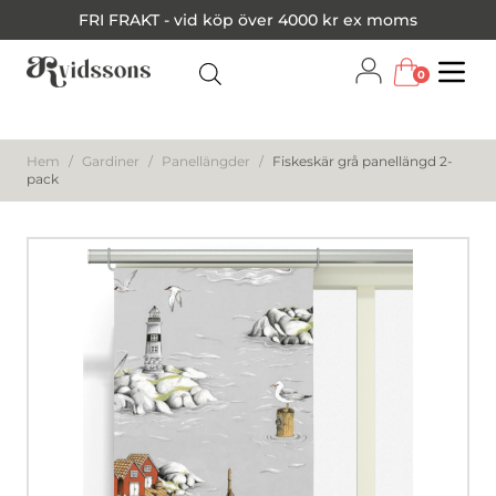
FRI FRAKT - vid köp över 4000 kr ex moms
0
Menu
Hem
/
Gardiner
/
Panellängder
/
Fiskeskär grå panellängd 2-
pack