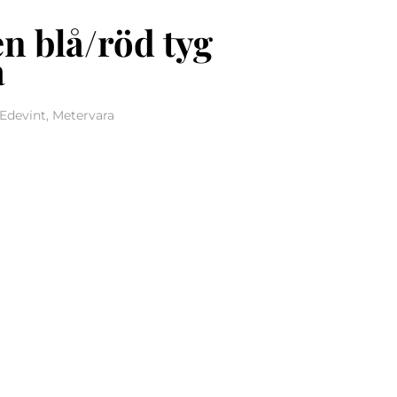
en blå/röd tyg
a
Edevint, Metervara