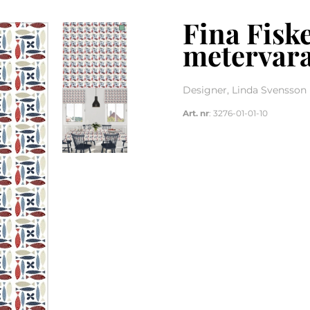
Fina Fisk
metervar
Designer, Linda Svensson 
Art. nr
: 3276-01-01-10