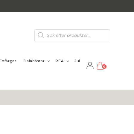
Produktsökning
Enfärgat
Dalahästar
REA
Jul
0