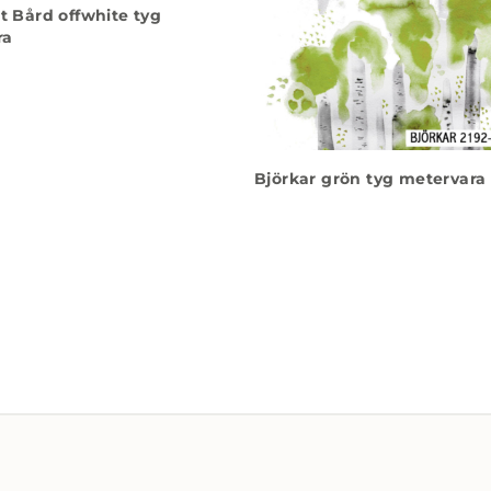
et Bård offwhite tyg
ra
Björkar grön tyg metervara