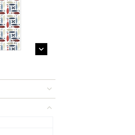
1
/
2