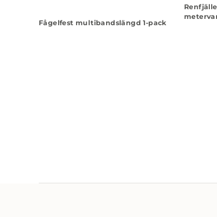
Renfjäll
meterva
Fågelfest multibandslängd 1-pack