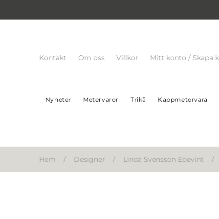
Kontakt
Om oss
Villkor
Mitt konto / Skapa 
Nyheter
Metervaror
Trikå
Kappmetervara
Hem
/
Designer
/
Linda Svensson Edevint
/