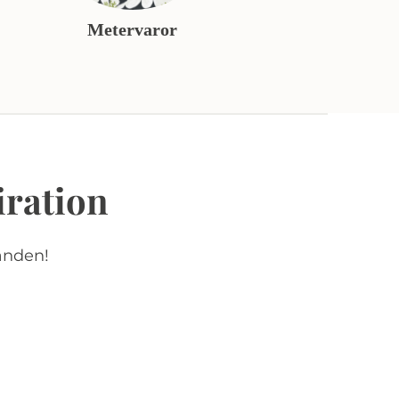
Metervaror
iration
anden!