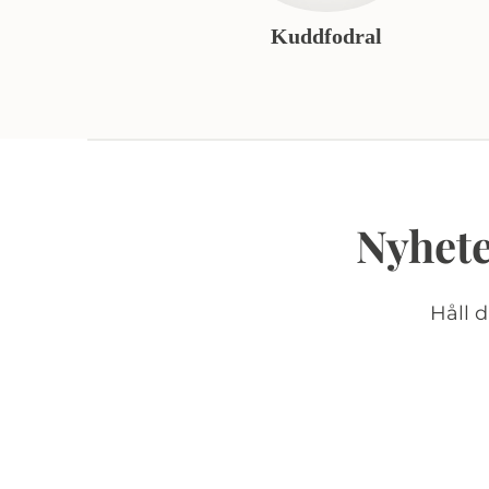
Kuddfodral
Nyhete
Håll 