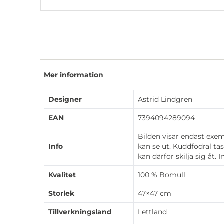
Mer information
Designer
Astrid Lindgren
EAN
7394094289094
Bilden visar endast exe
Info
kan se ut. Kuddfodral ta
kan därför skilja sig åt. 
Kvalitet
100 % Bomull
Storlek
47×47 cm
Tillverkningsland
Lettland