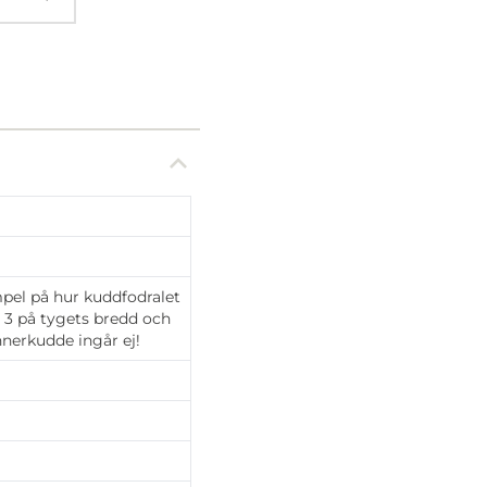
mpel på hur kuddfodralet
s 3 på tygets bredd och
Innerkudde ingår ej!