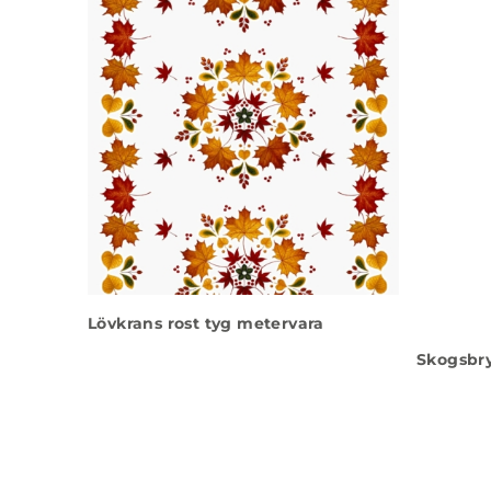
Lövkrans rost tyg metervara
Skogsbr