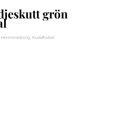
djeskutt grön
al
, Heminredning, Kuddfodral