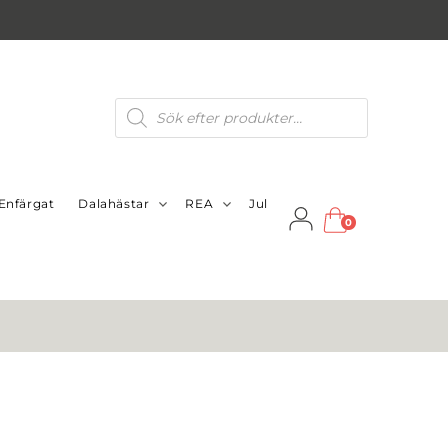
Produktsökning
Enfärgat
Dalahästar
REA
Jul
0