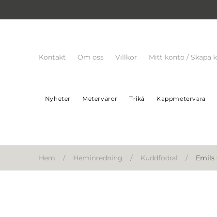
Kontakt
Om oss
Villkor
Mitt konto / Skapa 
Nyheter
Metervaror
Trikå
Kappmetervara
Hem
/
Heminredning
/
Kuddfodral
/
Emils 