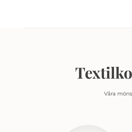
Textilk
Våra mönst