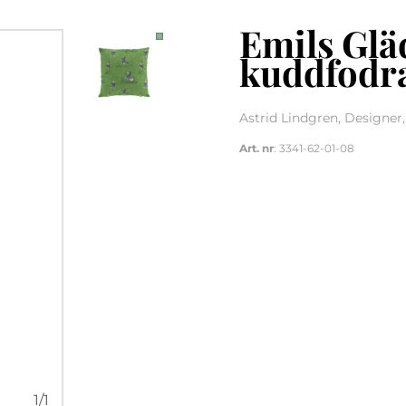
Emils Glä
kuddfodr
Astrid Lindgren, Designer
Art. nr
: 3341-62-01-08
1
/
1