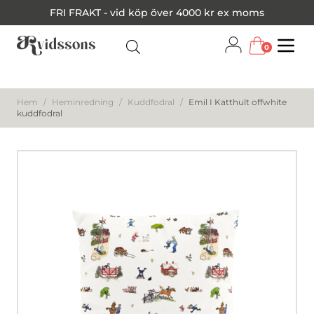
FRI FRAKT - vid köp över 4000 kr ex moms
0
Menu
Hem
/
Heminredning
/
Kuddfodral
/
Emil I Katthult offwhite
kuddfodral