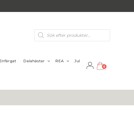
Produktsökning
Enfärgat
Dalahästar
REA
Jul
0