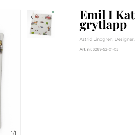
Emil I Kat
grytlapp
Astrid Lindgren, Designer
Art. nr
: 3289-52-01-05
1
/
1