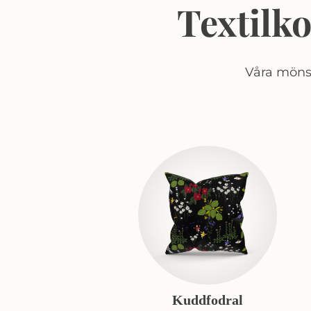
Textilk
Våra mönst
Kuddfodral