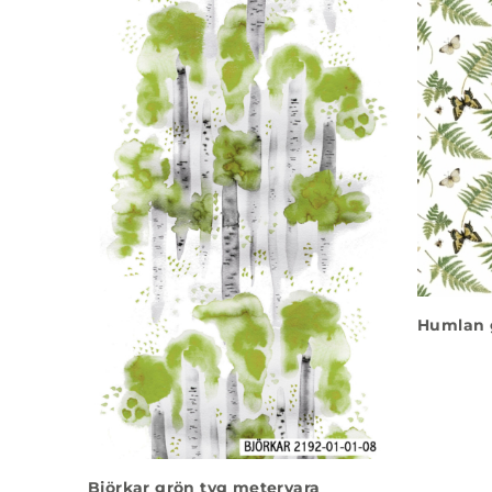
Humlan 
Björkar grön tyg metervara