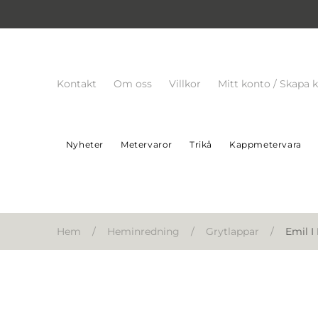
Kontakt
Om oss
Villkor
Mitt konto / Skapa 
Nyheter
Metervaror
Trikå
Kappmetervara
Hem
/
Heminredning
/
Grytlappar
/
Emil I