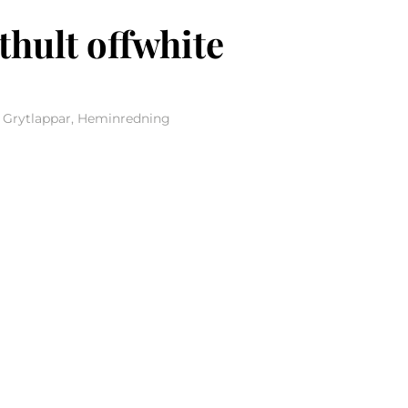
thult offwhite
, Grytlappar, Heminredning