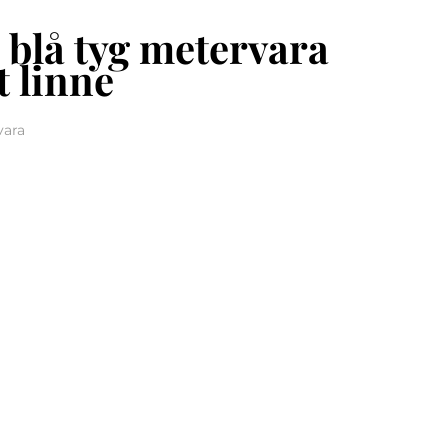
blå tyg metervara
t linne
vara