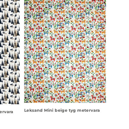
Leksand Mini beige tyg metervara
ervara