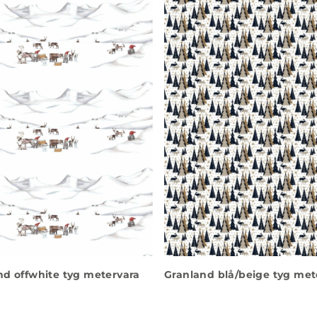
d offwhite tyg metervara
Granland blå/beige tyg met