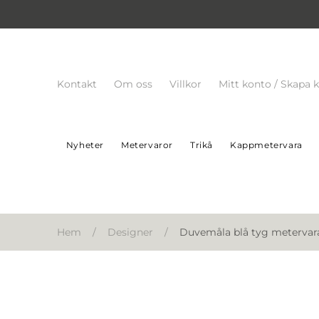
Kontakt
Om oss
Villkor
Mitt konto / Skapa 
Nyheter
Metervaror
Trikå
Kappmetervara
Hem
/
Designer
/
Duvemåla blå tyg metervara