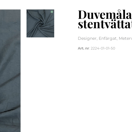
Duvemåla 
stentvätta
Designer, Enfärgat, Meter
Art. nr
: 2224-01-01-50