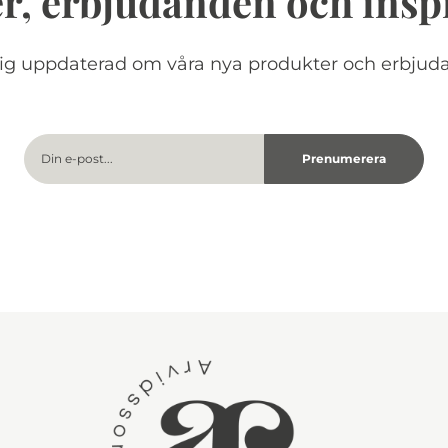
r, erbjudanden och insp
dig uppdaterad om våra nya produkter och erbjud