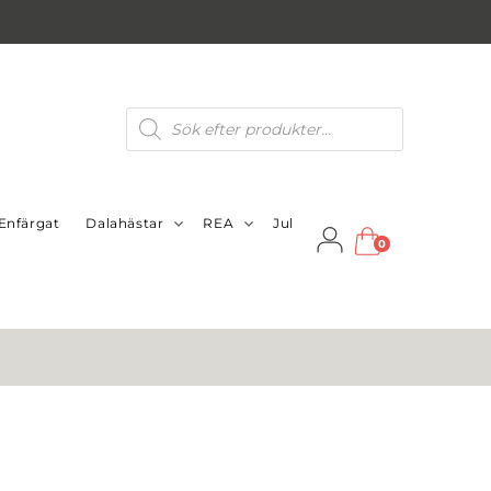
Produktsökning
Enfärgat
Dalahästar
REA
Jul
0