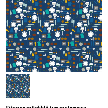
1
/
2
Dinner mörkblå tyg metervara