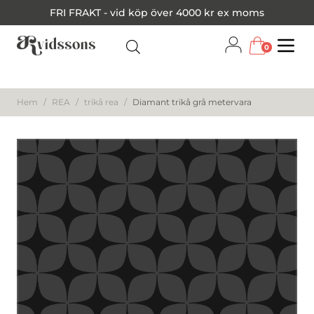
FRI FRAKT - vid köp över 4000 kr ex moms
0
Menu
Hem
/
REA
/
trikå rea
/
Diamant trikå grå metervara