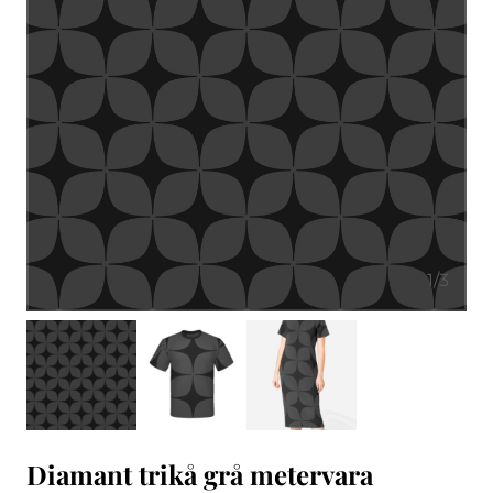
1
/
3
Diamant trikå grå metervara