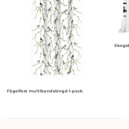
Skogs
Fågelfest multibandslängd 1-pack